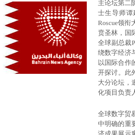
主论坛第二
士生导师谭
Roscu
贲圣林，国
全球副总裁Pr
绕数字经济
以国际合作
开探讨。此
大分论坛，
化项目负责
全球数字贸
中明确的重
济成果展示