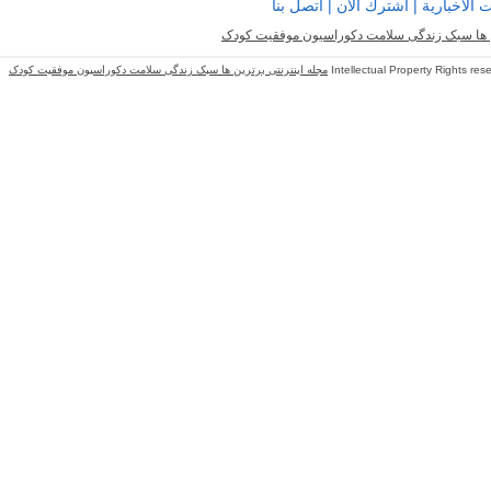
اتصل بنا
|
اشترك الان
|
الاخبارية
ن ها سبک زندگی سلامت دکوراسیون موفقیت کودک
مجله اینترنتی برترین ها سبک زندگی سلامت دکوراسیون موفقیت کودک
Intellectual Property Rights re